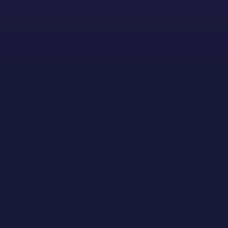
基因检测
通过分析基因预测疾病风险和健康趋势