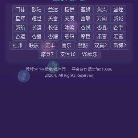
首页
公司背景
企业报道